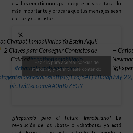
usa
los emoticonos
para expresar y destacar lo
más importante y procura que tus mensajes sean
cortos y concretos.
Los Chatbot Inmobiliarios Ya Están Aquí!
2 Claves para Conseguir Contactos de
— Carlos
Calidad
#chatbotinmobiliario
Newma
Haz clic para aceptar cookies de
#chatbotparabienesraices
(@Exper
marketing y permitir este contenido
tagentesbienesraices
https://t.co/5AQlcB3iap
July 29
pic.twitter.com/AA0nBzZYGY
¿
Preparado para el Futuro Inmobiliario
? La
revolución de los «bots» o «chatbots» ya está
aquí. Espero que este artículo
te ayude a