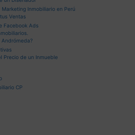
e un Diseñador
 Marketing Inmobiliario en Perú
tus Ventas
de Facebook Ads
mobiliarios.
a Andrómeda?
tivas
el Precio de un Inmueble
o
liario CP