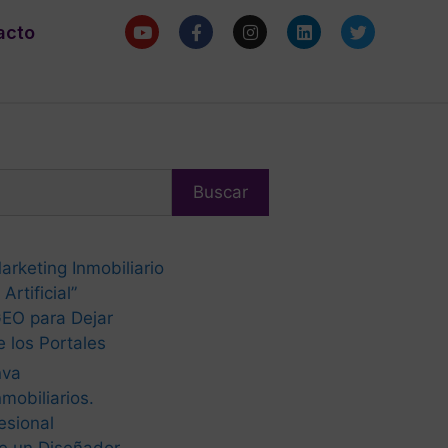
acto
Buscar
arketing Inmobiliario
Artificial”
EO para Dejar
 los Portales
nva
mobiliarios.
esional