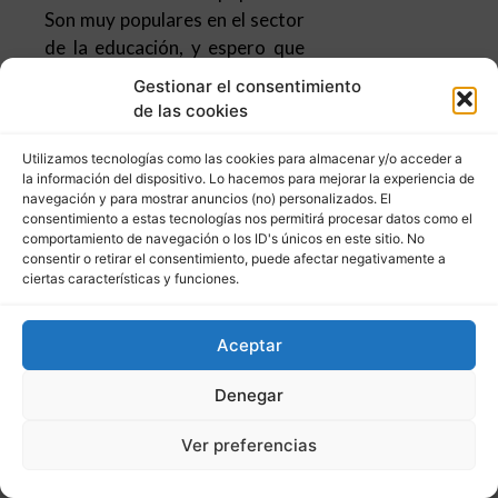
Son muy populares en el sector
de la educación, y espero que
se conviertan en un medio de
Gestionar el consentimiento
inbound marketing inmobiliario
de las cookies
con resultados exitosos.
Utilizamos tecnologías como las cookies para almacenar y/o acceder a
la información del dispositivo. Lo hacemos para mejorar la experiencia de
navegación y para mostrar anuncios (no) personalizados. El
consentimiento a estas tecnologías nos permitirá procesar datos como el
comportamiento de navegación o los ID's únicos en este sitio. No
consentir o retirar el consentimiento, puede afectar negativamente a
ciertas características y funciones.
Aceptar
Grabar consejos y
recomendaciones dirigidas a
Denegar
tus clientes y ofrecer su acceso
a cambio de un email
es la
Ver preferencias
forma en que se está utilizando
los podcast en países como