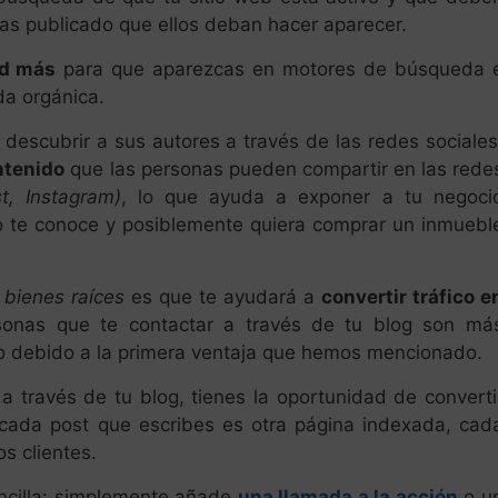
has publicado que ellos deban hacer aparecer.
ad más
para que aparezcas en motores de búsqueda 
da orgánica.
escubrir a sus autores a través de las redes sociales
ntenido
que las personas pueden compartir en las rede
st, Instagram)
, lo que ayuda a exponer a tu negoci
no te conoce y posiblemente quiera comprar un inmuebl
 bienes raíces
es que te ayudará a
convertir tráfico e
sonas que te contactar a través de tu blog son má
o debido a la primera ventaja que hemos mencionado.
 a través de tu blog, tienes la oportunidad de converti
e cada post que escribes es otra página indexada, cad
s clientes.
encilla: simplemente añade
una llamada a la acción
o u