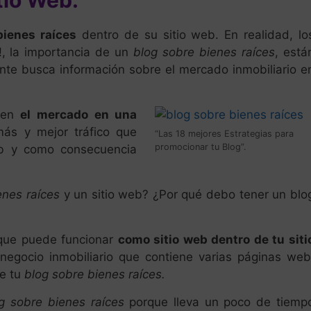
tio Web.
bienes raíces
dentro de su sitio web. En realidad, lo
n!, la importancia de un
blog sobre bienes raíces
, está
ente busca información sobre el mercado inmobiliario e
 en
el mercado en una
más y mejor tráfico que
“Las 18 mejores Estrategias para
promocionar tu Blog”.
eb y como consecuencia
enes raíces
y un sitio web? ¿Por qué debo tener un blo
que puede funcionar
como sitio web dentro de tu siti
 negocio inmobiliario que contiene varias páginas web
de tu
blog sobre bienes raíces.
g sobre bienes raíces
porque lleva un poco de tiemp