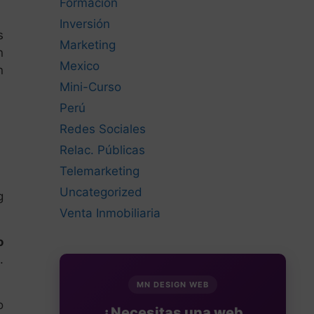
Formación
Inversión
s
Marketing
n
Mexico
n
Mini-Curso
Perú
Redes Sociales
Relac. Públicas
Telemarketing
Uncategorized
g
Venta Inmobiliaria
o
.
MN DESIGN WEB
o
¿Necesitas una web