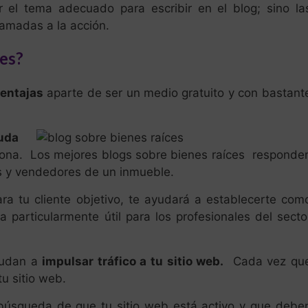
 el tema adecuado para escribir en el blog; sino la
lamadas a la acción.
es?
entajas
aparte de ser un medio gratuito y con bastant
uda
zona. Los mejores blogs sobre bienes raíces responde
 y vendedores de un inmueble.
ra tu cliente objetivo, te ayudará a establecerte com
 particularmente útil para los profesionales del secto
udan a
impulsar tráfico a tu sitio web.
Cada vez qu
u sitio web.
 búsqueda de que tu sitio web está activo y que debe