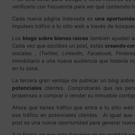
verificarlo con frecuencia para ver qué contenido 
Cada nueva página indexada es
una oportunid
impulses tráfico a tu sitio web a través de búsque
Los
blogs sobre bienes raíces
también ayudan a d
Cada vez que escribes un post, estás
creando co
sociales ,
(Twitter, LinkedIn, Facebook, Pintere
inmobiliario a una nueva audiencia que todavía 
en tu zona.
La tercera gran ventaja de publicar
un blog sobre
potenciales
clientes. Comprobarás que las per
propensas a comprar o vender su inmueble contig
Ahora que tienes tráfico que entra a tu sitio web
ese tráfico en potenciales clientes. Al igual qu
post es una nueva oportunidad para generar nuevo
Y la forma en que esto funciona es en realidad s