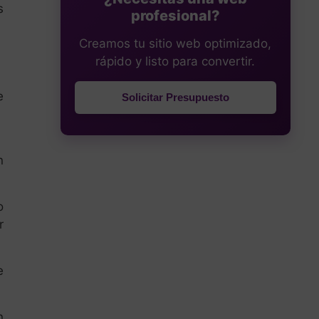
s
profesional?
Creamos tu sitio web optimizado,
rápido y listo para convertir.
e
Solicitar Presupuesto
n
o
r
e
n