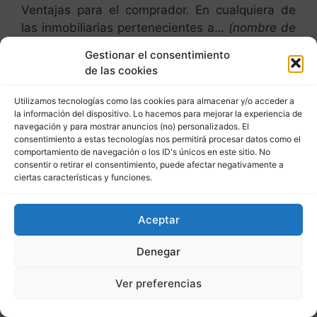
Ventajas para el comprador. En cualquiera de
las inmobiliarias pertenecientes a…
(nombre de
la asociación, que prefiero no nombrar)
, el
Gestionar el consentimiento
comprador accederá a una gran oferta de
de las cookies
inmuebles de la manera más rápida, cómoda y
fácil, …. lo que supone una mayor
Utilizamos tecnologías como las cookies para almacenar y/o acceder a
la información del dispositivo. Lo hacemos para mejorar la experiencia de
transparencia del mercado inmobiliario que
navegación y para mostrar anuncios (no) personalizados. El
favorece siempre al consumidor.
consentimiento a estas tecnologías nos permitirá procesar datos como el
comportamiento de navegación o los ID's únicos en este sitio. No
La idea de compartir una cartera de inmuebles
consentir o retirar el consentimiento, puede afectar negativamente a
ciertas características y funciones.
captados en exclusiva por los asociados de,
(nombre de la asociación, que prefiero no
nombrar), nace desde el sentimiento de que
Aceptar
aunar esfuerzos tiene su recompensa en la
calidad del servicio que queremos ofrecer a
Denegar
nuestros clientes”.
Ver preferencias