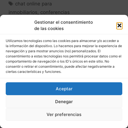
chat online para
inmobiliarios
,
conferencias
online inmobiliarios
,
Gestionar el consentimiento
de las cookies
promotoras inmobiliarias
online
,
técnicas de venta
Utilizamos tecnologías como las cookies para almacenar y/o acceder a
inmobiliaria
la información del dispositivo. Lo hacemos para mejorar la experiencia de
navegación y para mostrar anuncios (no) personalizados. El
"El Móvil Como Medio
consentimiento a estas tecnologías nos permitirá procesar datos como el
comportamiento de navegación o los ID's únicos en este sitio. No
de Captación Inmobiliaria"
consentir o retirar el consentimiento, puede afectar negativamente a
"¡El Mejor Consejo para
ciertas características y funciones.
Vender
Aceptar
Propiedades Online!"
Denegar
Ver preferencias