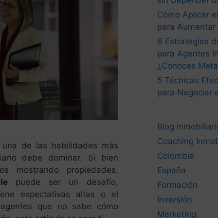
sin Depender d
Cómo Aplicar el
para Aumentar 
6 Estrategias 
para Agentes In
¿Conoces Met
5 Técnicas Efec
para Negociar 
Blog Inmobiliari
Coaching Inmobi
 una de las habilidades más
Colombia
iario debe dominar. Si bien
s mostrando propiedades,
España
le
puede ser un desafío,
Formación
ene expectativas altas o el
Inversión
os agentes que no sabe cómo
Marketing