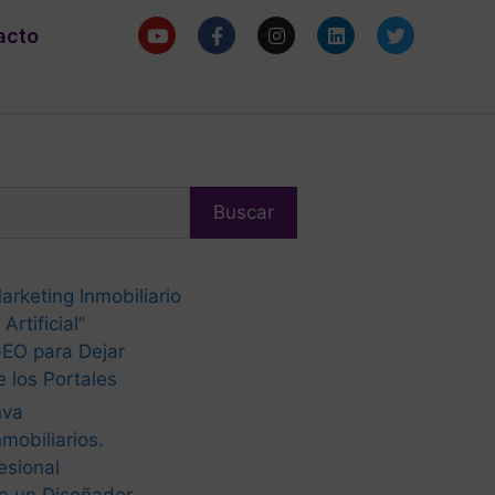
acto
Buscar
arketing Inmobiliario
Artificial”
EO para Dejar
 los Portales
nva
mobiliarios.
esional