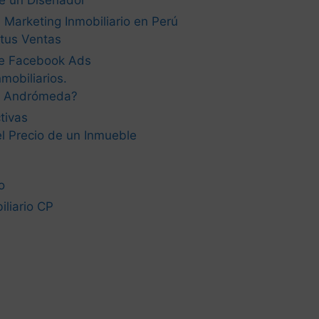
e un Diseñador
 Marketing Inmobiliario en Perú
tus Ventas
de Facebook Ads
mobiliarios.
a Andrómeda?
tivas
el Precio de un Inmueble
o
liario CP