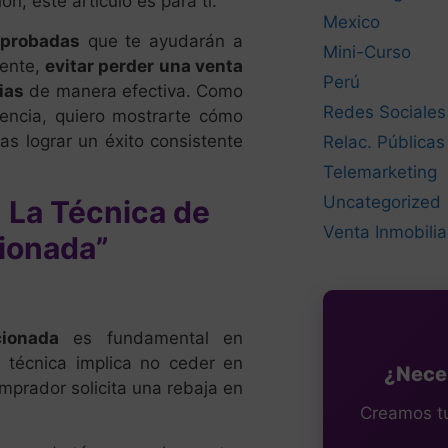
ón, este artículo es para ti.
Mexico
 probadas
que te ayudarán a
Mini-Curso
ente,
evitar perder una venta
Perú
ias
de manera efectiva. Como
Redes Sociales
iencia, quiero mostrarte cómo
as lograr un éxito consistente
Relac. Públicas
Telemarketing
Uncategorized
: La Técnica de
Venta Inmobilia
ionada”
cionada
es fundamental en
ta técnica implica no ceder en
¿Neces
omprador solicita una rebaja en
Creamos tu 