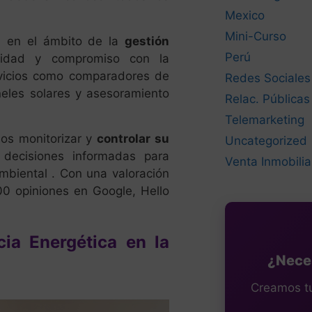
Mexico
Mini-Curso
a en el ámbito de la
gestión
Perú
ilidad y compromiso con la
rvicios como comparadores de
Redes Sociales
neles solares y asesoramiento
Relac. Públicas
Telemarketing
ios monitorizar y
controlar su
Uncategorized
 decisiones informadas para
Venta Inmobilia
ambiental . Con una valoración
0 opiniones en Google, Hello
cia Energética en la
¿Neces
Creamos tu 