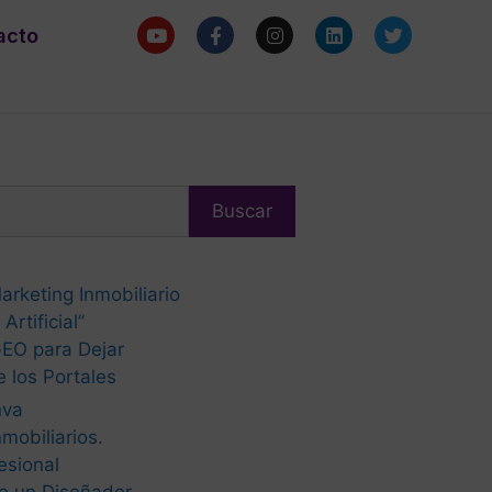
acto
Buscar
arketing Inmobiliario
Artificial”
EO para Dejar
 los Portales
nva
mobiliarios.
esional