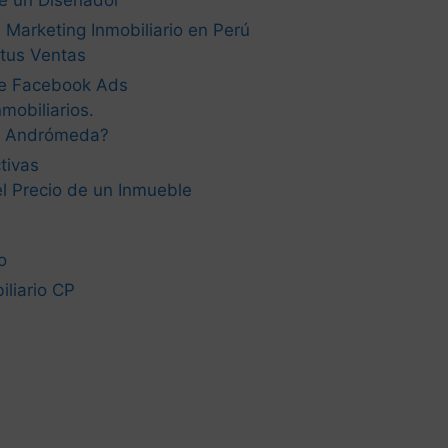
e un Diseñador
 Marketing Inmobiliario en Perú
tus Ventas
de Facebook Ads
mobiliarios.
a Andrómeda?
tivas
el Precio de un Inmueble
o
liario CP