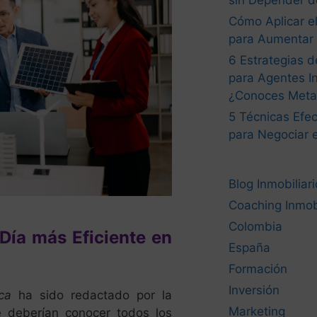
sin Depender d
Cómo Aplicar el
para Aumentar 
6 Estrategias 
para Agentes In
¿Conoces Met
5 Técnicas Efec
para Negociar 
Blog Inmobiliari
Coaching Inmobi
Colombia
Día más Eficiente en
España
Formación
Inversión
ca
ha sido redactado por la
Marketing
deberían conocer todos los