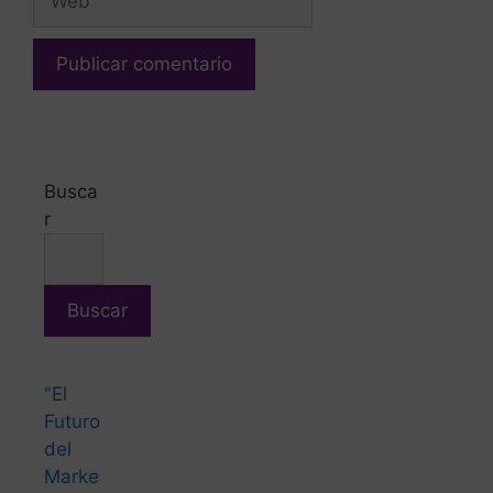
Busca
r
Buscar
"El
Futuro
del
Marke
ting
Inmobi
liario
con