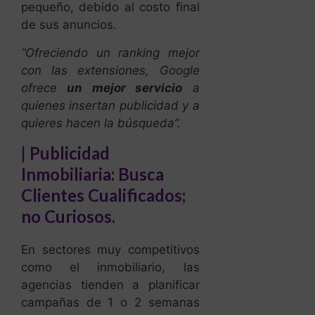
ofrece
un mejor servicio
a
quienes insertan publicidad y a
quieres hacen la búsqueda”.
|
Publicidad
Inmobiliaria: Busca
Clientes Cualificados;
no Curiosos.
En sectores muy competitivos
como el inmobiliario, las
agencias tienden a planificar
campañas de 1 o 2 semanas
solamente, con gastos diarios
de $10 a $30 dólares máximo
y con CPC alrededor de $1,20
dólares. Esto lleva a conseguir
entre 8 – 25 clicks al día o