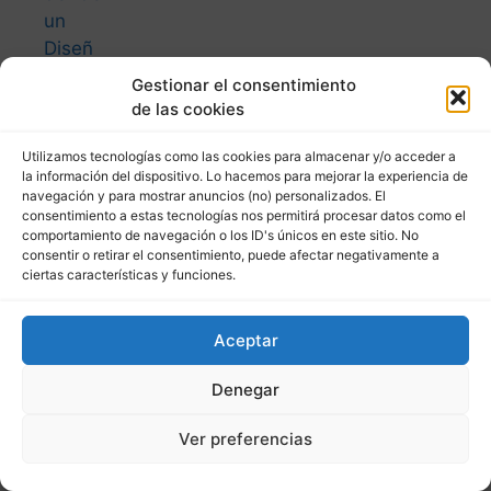
Aplica
r el
Marke
Gestionar el consentimiento
ting
de las cookies
Inmobi
liario
Utilizamos tecnologías como las cookies para almacenar y/o acceder a
la información del dispositivo. Lo hacemos para mejorar la experiencia de
en
navegación y para mostrar anuncios (no) personalizados. El
Perú
consentimiento a estas tecnologías nos permitirá procesar datos como el
para
comportamiento de navegación o los ID's únicos en este sitio. No
consentir o retirar el consentimiento, puede afectar negativamente a
Aume
ciertas características y funciones.
ntar
tus
Aceptar
Venta
s
Denegar
6
Estrat
Ver preferencias
egias
de