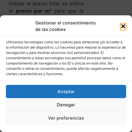
indicar el precio total se indica
el
precio por m²
para que la
multiplicación posterior no de
Gestionar el consentimiento
un número redondo.
de las cookies
Por ejemplo; precio de $21 /m²
Utilizamos tecnologías como las cookies para almacenar y/o acceder a
para un terreno de 12.630 m².
la información del dispositivo. Lo hacemos para mejorar la experiencia de
El hecho de que el terreno
navegación y para mostrar anuncios (no) personalizados. El
consentimiento a estas tecnologías nos permitirá procesar datos como el
tenga un precio de $265.230
comportamiento de navegación o los ID's únicos en este sitio. No
dólares,
lo hace más creíble
,
consentir o retirar el consentimiento, puede afectar negativamente a
(y menos propenso a negociar
ciertas características y funciones.
o si se negocia a bajarlo
poco),
que si tuviera un precio
Aceptar
de $265.000 dólares.
Denegar
En conclusión, saber
cómo
sacar partido
de la parcialidad
Ver preferencias
cognitiva o el prejuicio
cognitivo que todos tenemos