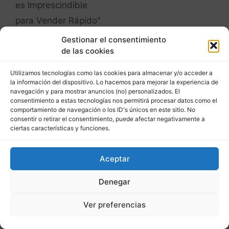
Gestionar el consentimiento
Cubi
de las cookies
junio 15, 2023 a las 5:49 pm
Utilizamos tecnologías como las cookies para almacenar y/o acceder a
la información del dispositivo. Lo hacemos para mejorar la experiencia de
navegación y para mostrar anuncios (no) personalizados. El
Lo primero GRACIAS
consentimiento a estas tecnologías nos permitirá procesar datos como el
comportamiento de navegación o los ID's únicos en este sitio. No
Carlos!!
consentir o retirar el consentimiento, puede afectar negativamente a
Te sigo con mucho gusto y
ciertas características y funciones.
he realizado algunos de
tus cursos. SIEMPRE
aprendo contigo. Me gusta
Aceptar
tu transparencia y claridad
a la hora de comunicar. Lo
Denegar
has vuelto a hacer con la
historia de Pepe…podría
Ver preferencias
ser la mía, así que acepto
tu consejo de buena gana.