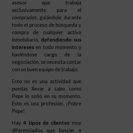
inmobiliario,
defendiendo sus
intereses
en todo momento y
haciéndose cargo de la
negociación, se necesita contar
con un buen equipo de trabajo.
Esto no es una actividad que
puedas llevar a cabo como
Pepe lo soñó en su momento.
Esto es una profesión. ¡Pobre
Pepe!
Hay
4 tipos de clientes
muy
diferenciados que buscan o
necesitan los servicios del
Personal Shopper Inmobiliario.
Los primeros son
los
extranjeros
con cierto capital
que buscan uno o varios