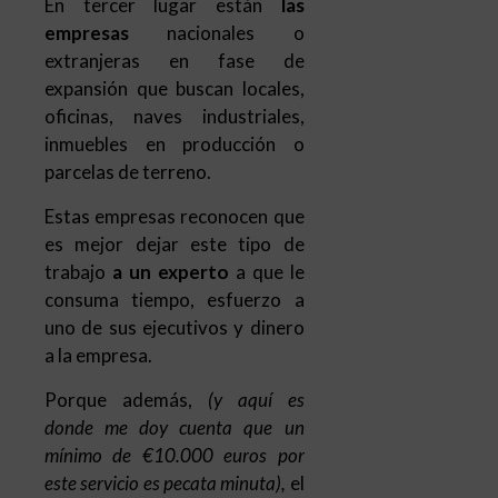
inmuebles en producción o
parcelas de terreno.
Estas empresas reconocen que
es mejor dejar este tipo de
trabajo
a un experto
a que le
consuma tiempo, esfuerzo a
uno de sus ejecutivos y dinero
a la empresa.
Porque además,
(y aquí es
donde me doy cuenta que un
mínimo de €10.000 euros por
este servicio es pecata minuta),
el
personal shopper inmobiliario
puede ahorrarte dinero en la
compra al negociar un precio
justo para ambas partes, al
conseguir financiación