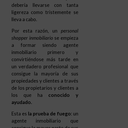
shopper inmobiliario
se empieza
a formar siendo agente
inmobiliario primero y
convirtiéndose más tarde en
un verdadero profesional que
consigue la mayoría de sus
propiedades y clientes a través
de los propietarios y clientes a
los que ha
conocido y
ayudado.
Esta es
la prueba de fuego
: un
agente inmobiliario que
consigue la mayor parte de sus
propiedades y clientes a través
de referencias
, (invirtiendo muy
poco en publicidad),
está
preparado para dar el salto y