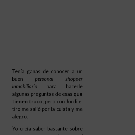
Tenía ganas de conocer a un
buen
personal shopper
inmobiliario
para hacerle
algunas preguntas de esas
que
tienen truco
; pero con Jordi el
tiro me salió por la culata y me
alegro.
Yo creía saber bastante sobre
esta nueva moda de
personal
shopper inmobiliario
que ha
llegado a España, a México y a
otros países hispanos, para
darme cuenta, gracias a Jordi,