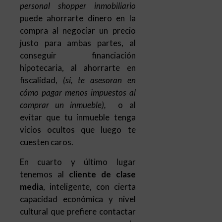
hipotecaria, al ahorrarte en
fiscalidad,
(sí, te asesoran en
cómo pagar menos impuestos al
comprar un inmueble),
o al
evitar que tu inmueble tenga
vicios ocultos que luego te
cuesten caros.
En cuarto y último lugar
tenemos al
cliente de clase
media
, inteligente, con cierta
capacidad económica y nivel
cultural que prefiere contactar
con un asesor para que le
ayude a tomar una de las
mayores decisiones de su vida:
comprar una casa que pueda
convertir en un verdadero