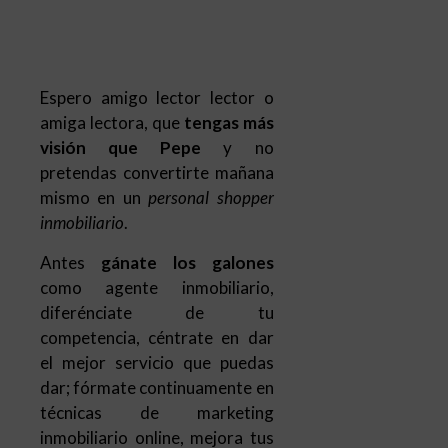
amiga lectora, que
tengas más
visión que Pepe
y no
pretendas convertirte mañana
mismo en un
personal shopper
inmobiliario
.
Antes
gánate los galones
como agente inmobiliario,
diferénciate de tu
competencia, céntrate en dar
el mejor servicio que puedas
dar; fórmate continuamente en
técnicas de marketing
inmobiliario online, mejora tus
técnicas de negociación y
sobre todo mejora tus
habilidades de comunicación,
para que el 70% de tus clientes
provengan de referencias.