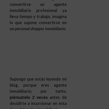
convertirse un agente
inmobiliario profesional ya
lleva tiempo y trabajo, imagina
lo que supone convertirse en
un
personal shopper inmobiliario.
Supongo que estás leyendo mi
blog, porque eres agente
inmobiliario; por tanto,
piénsatelo 2 veces
antes de
decidirte a incursionar en esta
área del sector inmobiliario.
Sé que es tentador; incluso
seductor, pero sólo tendrás
éxito si eres un agente con
experiencia en tu mercado, con