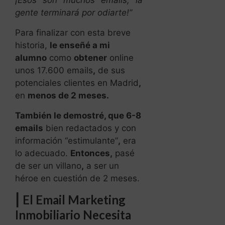
¡Esos son muchos emails, la
gente terminará por odiarte!”
Para finalizar con esta breve
historia,
le enseñé a mi
alumno
como
obtener
online
unos 17.600 emails
,
de sus
potenciales clientes en Madrid
,
en
menos de 2 meses.
También le demostré, que
6-8
emails
bien redactados y con
información “estimulante”
,
era
lo adecuado.
Entonces,
pasé
de ser un villano
,
a ser un
héroe en cuestión de 2 meses.
|
El Email Marketing
Inmobiliario Necesita