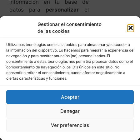
información en tu base de
datos para
personalizar
el
correo.
Gestionar el consentimiento
Utiliza el nombre, apellido,
de las cookies
empresa o cualquier otro dato
Utilizamos tecnologías como las cookies para almacenar y/o acceder a
que tengas en el asunto o
la información del dispositivo. Lo hacemos para mejorar la experiencia de
contenido del correo.
navegación y para mostrar anuncios (no) personalizados. El
Aumentarás tu tasa de
consentimiento a estas tecnologías nos permitirá procesar datos como el
comportamiento de navegación o los ID's únicos en este sitio. No
apertura logrando que más
consentir o retirar el consentimiento, puede afectar negativamente a
personas puedan recibir tu
ciertas características y funciones.
mensaje.
Aceptar
¿Qué? ¿Te embarcas en el
email marketing inmobiliario
o
Denegar
prefieres no seguir vendiendo
un pimiento con tus actuales
Ver preferencias
emails?.