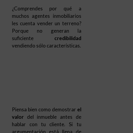
¿Comprendes por qué a
muchos agentes inmobiliarios
les cuenta vender un terreno?
Porque no generan la
suficiente
credibilidad
vendiendo sólo características.
Piensa bien como demostrar
el
valor
del inmueble antes de
hablar con tu cliente. Si tu
argumentación está llena de
credibilidad, (
incluyendo los 7
puntos anteriores),
tienes la
fórmula magistral para vender
cualquier tipo de inmueble de
forma rápida.