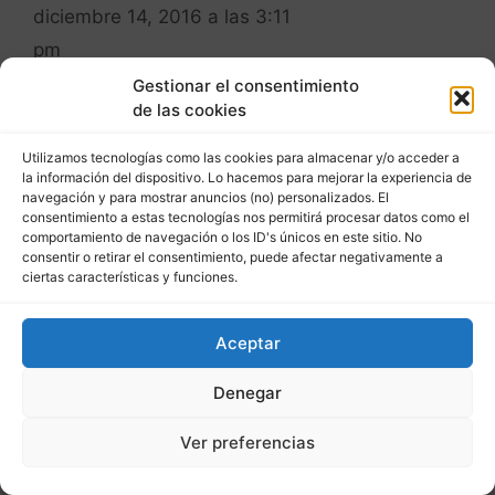
Saludos
Responder
Gestionar el consentimiento
de las cookies
Utilizamos tecnologías como las cookies para almacenar y/o acceder a
la información del dispositivo. Lo hacemos para mejorar la experiencia de
navegación y para mostrar anuncios (no) personalizados. El
consentimiento a estas tecnologías nos permitirá procesar datos como el
comportamiento de navegación o los ID's únicos en este sitio. No
felipe naranjo
consentir o retirar el consentimiento, puede afectar negativamente a
diciembre 13, 2016 a las 4:05
ciertas características y funciones.
pm
Aceptar
Denegar
Indudablemente los
primeros pasos tanto en
Ver preferencias
captación de inmuebles
como de clientes juega
mucho a favor la