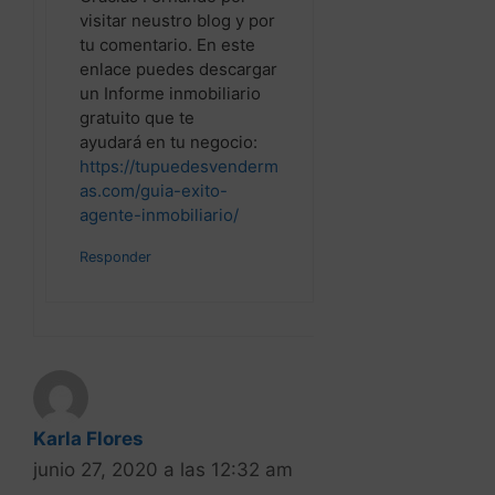
https://tupuedesvenderm
as.com/guia-exito-
agente-inmobiliario/
Responder
Karla Flores
junio 27, 2020 a las 12:32 am
Muchas gracias por la
información, que sigan los
éxitos. Yo apenas voy
empezando con mi trabajo
de agente de bienes