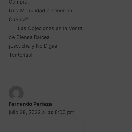
¡Escucha y No Digas
Tonterías!"
Fernando Perlaza
julio 28, 2022 a las 8:00 pm
Muy interesantes y
prácticos estos puntos,
con inmuebles bien
ubicados, buena
construcción y la
información adecuada no
hay por donde perderse.