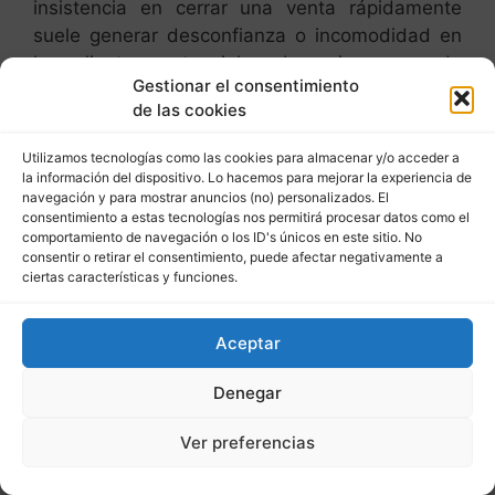
insistencia en cerrar una venta rápidamente
suele generar desconfianza o incomodidad en
los clientes potenciales. Lo mismo sucede
Gestionar el consentimiento
cuando se desea captar un inmueble en
de las cookies
exclusiva.
Utilizamos tecnologías como las cookies para almacenar y/o acceder a
2.- Prisa en obtener resultados con
la información del dispositivo. Lo hacemos para mejorar la experiencia de
estrategias de marketing digital.
navegación y para mostrar anuncios (no) personalizados. El
El enfoque acelerado en el marketing digital
consentimiento a estas tecnologías nos permitirá procesar datos como el
comportamiento de navegación o los ID's únicos en este sitio. No
también tiene
repercusiones
. Sobre todo en las
consentir o retirar el consentimiento, puede afectar negativamente a
campañas de Facebook Ads y de Google Ads.
ciertas características y funciones.
Estas campañas necesitan un tiempo de
maduración el que el algoritmo encuentre el
Aceptar
perfil de comprador adecuado a ese inmueble.
Denegar
Estos son algunos de los efectos negativos de
querer conseguir leads demasiado rápido.
Ver preferencias
Campañas mal diseñadas.
La falta de